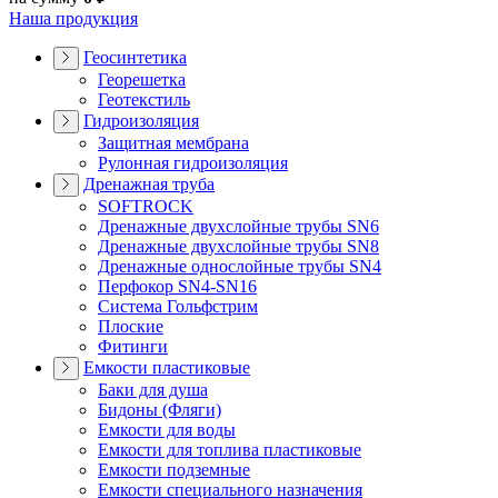
Наша продукция
Геосинтетика
Георешетка
Геотекстиль
Гидроизоляция
Защитная мембрана
Рулонная гидроизоляция
Дренажная труба
SOFTROCK
Дренажные двухслойные трубы SN6
Дренажные двухслойные трубы SN8
Дренажные однослойные трубы SN4
Перфокор SN4-SN16
Система Гольфстрим
Плоские
Фитинги
Емкости пластиковые
Баки для душа
Бидоны (Фляги)
Емкости для воды
Емкости для топлива пластиковые
Емкости подземные
Емкости специального назначения