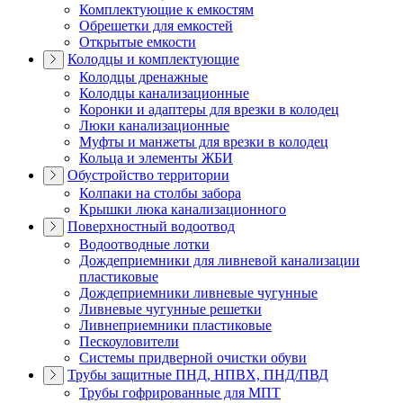
Комплектующие к емкостям
Обрешетки для емкостей
Открытые емкости
Колодцы и комплектующие
Колодцы дренажные
Колодцы канализационные
Коронки и адаптеры для врезки в колодец
Люки канализационные
Муфты и манжеты для врезки в колодец
Кольца и элементы ЖБИ
Обустройство территории
Колпаки на столбы забора
Крышки люка канализационного
Поверхностный водоотвод
Водоотводные лотки
Дождеприемники для ливневой канализации
пластиковые
Дождеприемники ливневые чугунные
Ливневые чугунные решетки
Ливнеприемники пластиковые
Пескоуловители
Системы придверной очистки обуви
Трубы защитные ПНД, НПВХ, ПНД/ПВД
Трубы гофрированные для МПТ