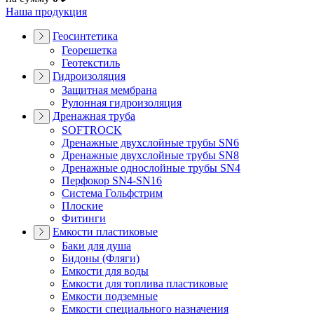
Наша продукция
Геосинтетика
Георешетка
Геотекстиль
Гидроизоляция
Защитная мембрана
Рулонная гидроизоляция
Дренажная труба
SOFTROCK
Дренажные двухслойные трубы SN6
Дренажные двухслойные трубы SN8
Дренажные однослойные трубы SN4
Перфокор SN4-SN16
Система Гольфстрим
Плоские
Фитинги
Емкости пластиковые
Баки для душа
Бидоны (Фляги)
Емкости для воды
Емкости для топлива пластиковые
Емкости подземные
Емкости специального назначения