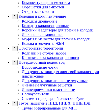
Комплектующие к емкостям
Обрешетки для емкостей
Открытые емкости
Колодцы и комплектующие
Колодцы дренажные
Колодцы канализационные
Коронки и адаптеры для врезки в колодец
Люки канализационные
Муфты и манжеты для врезки в колодец
Кольца и элементы ЖБИ
Обустройство территории
Колпаки на столбы забора
Крышки люка канализационного
Поверхностный водоотвод
Водоотводные лотки
Дождеприемники для ливневой канализации
пластиковые
Дождеприемники ливневые чугунные
Ливневые чугунные решетки
Ливнеприемники пластиковые
Пескоуловители
Системы придверной очистки обуви
Трубы защитные ПНД, НПВХ, ПНД/ПВД
Трубы гофрированные для МПТ