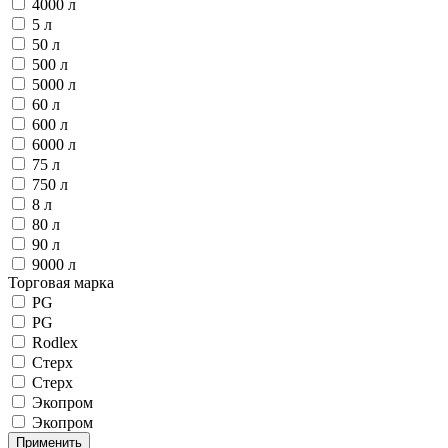
4000 л
5 л
50 л
500 л
5000 л
60 л
600 л
6000 л
75 л
750 л
8 л
80 л
90 л
9000 л
Торговая марка
PG
PG
Rodlex
Стерх
Стерх
Экопром
Экопром
Применить