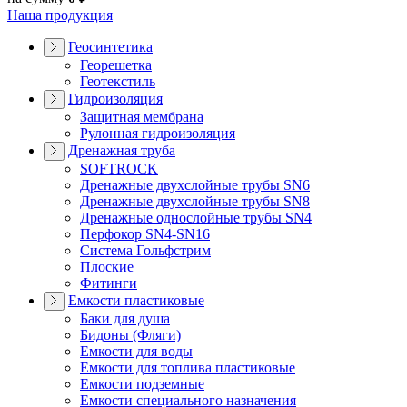
Наша продукция
Геосинтетика
Георешетка
Геотекстиль
Гидроизоляция
Защитная мембрана
Рулонная гидроизоляция
Дренажная труба
SOFTROCK
Дренажные двухслойные трубы SN6
Дренажные двухслойные трубы SN8
Дренажные однослойные трубы SN4
Перфокор SN4-SN16
Система Гольфстрим
Плоские
Фитинги
Емкости пластиковые
Баки для душа
Бидоны (Фляги)
Емкости для воды
Емкости для топлива пластиковые
Емкости подземные
Емкости специального назначения