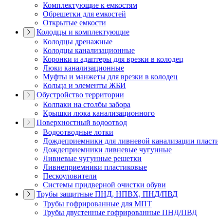
Комплектующие к емкостям
Обрешетки для емкостей
Открытые емкости
Колодцы и комплектующие
Колодцы дренажные
Колодцы канализационные
Коронки и адаптеры для врезки в колодец
Люки канализационные
Муфты и манжеты для врезки в колодец
Кольца и элементы ЖБИ
Обустройство территории
Колпаки на столбы забора
Крышки люка канализационного
Поверхностный водоотвод
Водоотводные лотки
Дождеприемники для ливневой канализации пласт
Дождеприемники ливневые чугунные
Ливневые чугунные решетки
Ливнеприемники пластиковые
Пескоуловители
Системы придверной очистки обуви
Трубы защитные ПНД, НПВХ, ПНД/ПВД
Трубы гофрированные для МПТ
Трубы двустенные гофрированные ПНД/ПВД