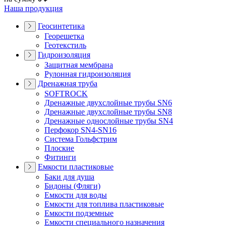
Наша продукция
Геосинтетика
Георешетка
Геотекстиль
Гидроизоляция
Защитная мембрана
Рулонная гидроизоляция
Дренажная труба
SOFTROCK
Дренажные двухслойные трубы SN6
Дренажные двухслойные трубы SN8
Дренажные однослойные трубы SN4
Перфокор SN4-SN16
Система Гольфстрим
Плоские
Фитинги
Емкости пластиковые
Баки для душа
Бидоны (Фляги)
Емкости для воды
Емкости для топлива пластиковые
Емкости подземные
Емкости специального назначения