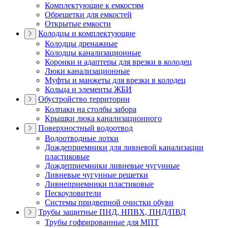
Комплектующие к емкостям
Обрешетки для емкостей
Открытые емкости
Колодцы и комплектующие
Колодцы дренажные
Колодцы канализационные
Коронки и адаптеры для врезки в колодец
Люки канализационные
Муфты и манжеты для врезки в колодец
Кольца и элементы ЖБИ
Обустройство территории
Колпаки на столбы забора
Крышки люка канализационного
Поверхностный водоотвод
Водоотводные лотки
Дождеприемники для ливневой канализации
пластиковые
Дождеприемники ливневые чугунные
Ливневые чугунные решетки
Ливнеприемники пластиковые
Пескоуловители
Системы придверной очистки обуви
Трубы защитные ПНД, НПВХ, ПНД/ПВД
Трубы гофрированные для МПТ