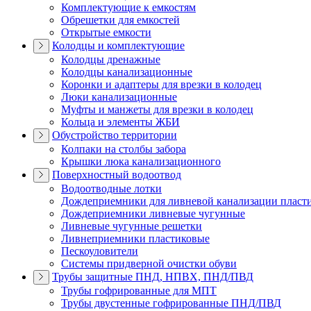
Комплектующие к емкостям
Обрешетки для емкостей
Открытые емкости
Колодцы и комплектующие
Колодцы дренажные
Колодцы канализационные
Коронки и адаптеры для врезки в колодец
Люки канализационные
Муфты и манжеты для врезки в колодец
Кольца и элементы ЖБИ
Обустройство территории
Колпаки на столбы забора
Крышки люка канализационного
Поверхностный водоотвод
Водоотводные лотки
Дождеприемники для ливневой канализации пласт
Дождеприемники ливневые чугунные
Ливневые чугунные решетки
Ливнеприемники пластиковые
Пескоуловители
Системы придверной очистки обуви
Трубы защитные ПНД, НПВХ, ПНД/ПВД
Трубы гофрированные для МПТ
Трубы двустенные гофрированные ПНД/ПВД