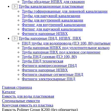
Трубы обсадные НПВХ для скважин
Трубы канализационные пластиковые
Трубы гофрированные для ливневой канализации
Трубы для наружной канализации
Трубы для внутренней канализации
Фитинг для внутренней канализации
Фитинг для наружной канализации
Фитинги напорные НПВХ
Трубы напорные ПНД, НПВХ, ПВХ
ПНД трубы для водопровода (ПЭ 100, 80) питьевые
Труба напорная НПВХ под уплотнительное кольцо
Труба напорная ПВХ под клеевое соединение
Труба ПНД газовая (ПЭ 100, 80)
Труба ПНД техническая
Фитинги компрессионные ПНД
Фитинги напорные НПВХ
Фитинги сварные сегментные ПНД
Фитинги электросварные ПНД
Главная страница
Каталог
Емкость для воды пластиковая
Специальные емкости
Конусная емкость из пластика
Емкость Polimer Group К200 (без обрешетки)