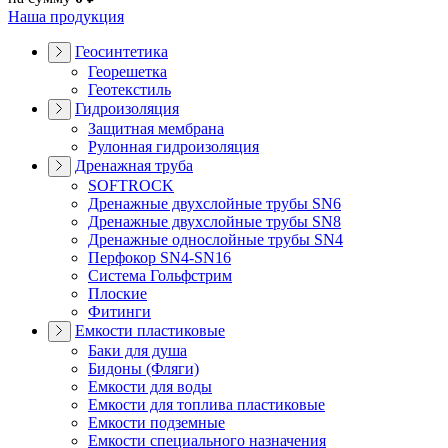
Наша продукция
Геосинтетика
Георешетка
Геотекстиль
Гидроизоляция
Защитная мембрана
Рулонная гидроизоляция
Дренажная труба
SOFTROCK
Дренажные двухслойные трубы SN6
Дренажные двухслойные трубы SN8
Дренажные однослойные трубы SN4
Перфокор SN4-SN16
Система Гольфстрим
Плоские
Фитинги
Емкости пластиковые
Баки для душа
Бидоны (Фляги)
Емкости для воды
Емкости для топлива пластиковые
Емкости подземные
Емкости специального назначения