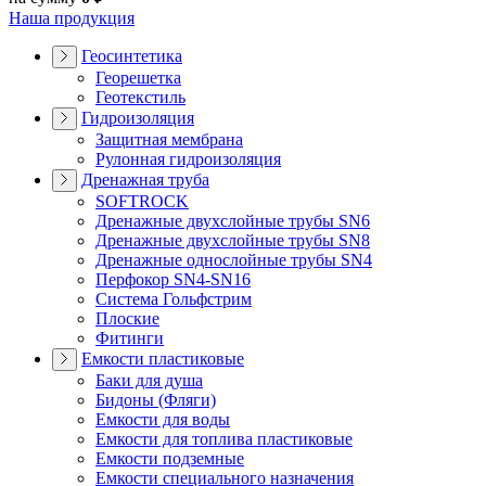
Наша продукция
Геосинтетика
Георешетка
Геотекстиль
Гидроизоляция
Защитная мембрана
Рулонная гидроизоляция
Дренажная труба
SOFTROCK
Дренажные двухслойные трубы SN6
Дренажные двухслойные трубы SN8
Дренажные однослойные трубы SN4
Перфокор SN4-SN16
Система Гольфстрим
Плоские
Фитинги
Емкости пластиковые
Баки для душа
Бидоны (Фляги)
Емкости для воды
Емкости для топлива пластиковые
Емкости подземные
Емкости специального назначения