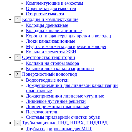
Комплектующие к емкостям
Обрешетки для емкостей
Открытые емкости
Колодцы и комплектующие
Колодцы дренажные
Колодцы канализационные
Коронки и адаптеры для врезки в колодец
Люки канализационные
Муфты и манжеты для врезки в колодец
Кольца и элементы ЖБИ
Обустройство территории
Колпаки на столбы забора
Крышки люка канализационного
Поверхностный водоотвод
Водоотводные лотки
Дождеприемники для ливневой канализации
пластиковые
Дождеприемники ливневые чугунные
Ливневые чугунные решетки
Ливнеприемники пластиковые
Пескоуловители
Системы придверной очистки обуви
Трубы защитные ПНД, НПВХ, ПНД/ПВД
Трубы гофрированные для МПТ