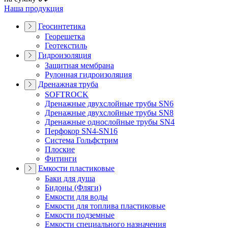
Наша продукция
Геосинтетика
Георешетка
Геотекстиль
Гидроизоляция
Защитная мембрана
Рулонная гидроизоляция
Дренажная труба
SOFTROCK
Дренажные двухслойные трубы SN6
Дренажные двухслойные трубы SN8
Дренажные однослойные трубы SN4
Перфокор SN4-SN16
Система Гольфстрим
Плоские
Фитинги
Емкости пластиковые
Баки для душа
Бидоны (Фляги)
Емкости для воды
Емкости для топлива пластиковые
Емкости подземные
Емкости специального назначения