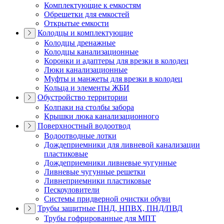
Комплектующие к емкостям
Обрешетки для емкостей
Открытые емкости
Колодцы и комплектующие
Колодцы дренажные
Колодцы канализационные
Коронки и адаптеры для врезки в колодец
Люки канализационные
Муфты и манжеты для врезки в колодец
Кольца и элементы ЖБИ
Обустройство территории
Колпаки на столбы забора
Крышки люка канализационного
Поверхностный водоотвод
Водоотводные лотки
Дождеприемники для ливневой канализации
пластиковые
Дождеприемники ливневые чугунные
Ливневые чугунные решетки
Ливнеприемники пластиковые
Пескоуловители
Системы придверной очистки обуви
Трубы защитные ПНД, НПВХ, ПНД/ПВД
Трубы гофрированные для МПТ