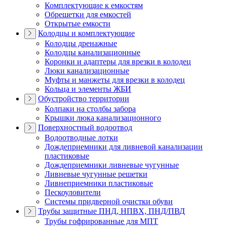
Комплектующие к емкостям
Обрешетки для емкостей
Открытые емкости
Колодцы и комплектующие
Колодцы дренажные
Колодцы канализационные
Коронки и адаптеры для врезки в колодец
Люки канализационные
Муфты и манжеты для врезки в колодец
Кольца и элементы ЖБИ
Обустройство территории
Колпаки на столбы забора
Крышки люка канализационного
Поверхностный водоотвод
Водоотводные лотки
Дождеприемники для ливневой канализации
пластиковые
Дождеприемники ливневые чугунные
Ливневые чугунные решетки
Ливнеприемники пластиковые
Пескоуловители
Системы придверной очистки обуви
Трубы защитные ПНД, НПВХ, ПНД/ПВД
Трубы гофрированные для МПТ