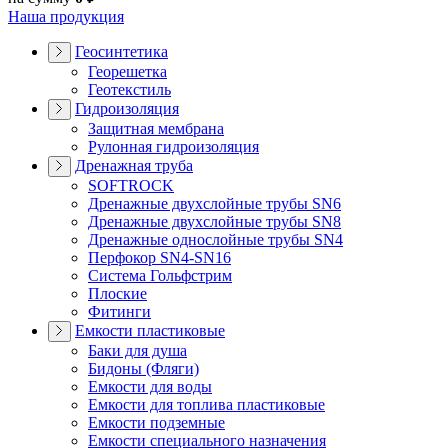
Наша продукция
Геосинтетика
Георешетка
Геотекстиль
Гидроизоляция
Защитная мембрана
Рулонная гидроизоляция
Дренажная труба
SOFTROCK
Дренажные двухслойные трубы SN6
Дренажные двухслойные трубы SN8
Дренажные однослойные трубы SN4
Перфокор SN4-SN16
Система Гольфстрим
Плоские
Фитинги
Емкости пластиковые
Баки для душа
Бидоны (Фляги)
Емкости для воды
Емкости для топлива пластиковые
Емкости подземные
Емкости специального назначения