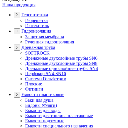
Наша продукция
Геосинтетика
Георешетка
Геотекстиль
Гидроизоляция
Защитная мембрана
Рулонная гидроизоляция
Дренажная труба
SOFTROCK
Дренажные двухслойные трубы SN6
Дренажные двухслойные трубы SN8
Дренажные однослойные трубы SN4
Перфокор SN4-SN16
Система Гольфстрим
Плоские
Фитинги
Емкости пластиковые
Баки для душа
Бидоны (Фляги)
Емкости для воды
Емкости для топлива пластиковые
Емкости подземные
Емкости специального назначения