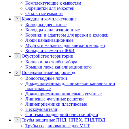
Комплектующие к емкостям
Обрешетки для емкостей
Открытые емкости
Колодцы и комплектующие
Колодцы дренажные
Колодцы канализационные
Коронки и адаптеры для врезки в колодец
Люки канализационные
Муфты и манжеты для врезки в колодец
Кольца и элементы ЖБИ
Обустройство территории
Колпаки на столбы забора
Крышки люка канализационного
Поверхностный водоотвод
Водоотводные лотки
Дождеприемники для ливневой канализации
пластиковые
Дождеприемники ливневые чугунные
Ливневые чугунные решетки
Ливнеприемники пластиковые
Пескоуловители
Системы придверной очистки обуви
Трубы защитные ПНД, НПВХ, ПНД/ПВД
Трубы гофрированные для МПТ