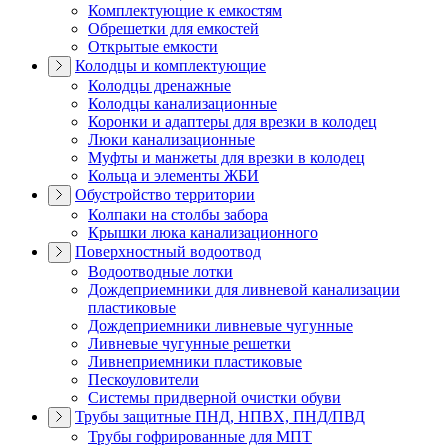
Комплектующие к емкостям
Обрешетки для емкостей
Открытые емкости
Колодцы и комплектующие
Колодцы дренажные
Колодцы канализационные
Коронки и адаптеры для врезки в колодец
Люки канализационные
Муфты и манжеты для врезки в колодец
Кольца и элементы ЖБИ
Обустройство территории
Колпаки на столбы забора
Крышки люка канализационного
Поверхностный водоотвод
Водоотводные лотки
Дождеприемники для ливневой канализации
пластиковые
Дождеприемники ливневые чугунные
Ливневые чугунные решетки
Ливнеприемники пластиковые
Пескоуловители
Системы придверной очистки обуви
Трубы защитные ПНД, НПВХ, ПНД/ПВД
Трубы гофрированные для МПТ