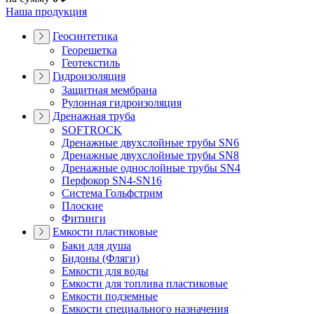
Наша продукция
Геосинтетика
Георешетка
Геотекстиль
Гидроизоляция
Защитная мембрана
Рулонная гидроизоляция
Дренажная труба
SOFTROCK
Дренажные двухслойные трубы SN6
Дренажные двухслойные трубы SN8
Дренажные однослойные трубы SN4
Перфокор SN4-SN16
Система Гольфстрим
Плоские
Фитинги
Емкости пластиковые
Баки для душа
Бидоны (Фляги)
Емкости для воды
Емкости для топлива пластиковые
Емкости подземные
Емкости специального назначения