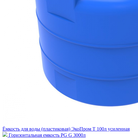
Ёмкость для воды (пластиковая) ЭкоПром T 100л усиленная
Горизонтальная емкость PG G 3000л