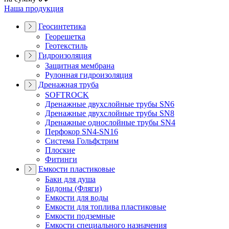
Наша продукция
Геосинтетика
Георешетка
Геотекстиль
Гидроизоляция
Защитная мембрана
Рулонная гидроизоляция
Дренажная труба
SOFTROCK
Дренажные двухслойные трубы SN6
Дренажные двухслойные трубы SN8
Дренажные однослойные трубы SN4
Перфокор SN4-SN16
Система Гольфстрим
Плоские
Фитинги
Емкости пластиковые
Баки для душа
Бидоны (Фляги)
Емкости для воды
Емкости для топлива пластиковые
Емкости подземные
Емкости специального назначения