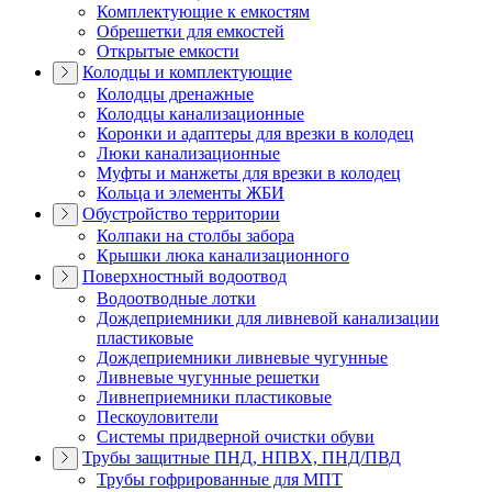
Комплектующие к емкостям
Обрешетки для емкостей
Открытые емкости
Колодцы и комплектующие
Колодцы дренажные
Колодцы канализационные
Коронки и адаптеры для врезки в колодец
Люки канализационные
Муфты и манжеты для врезки в колодец
Кольца и элементы ЖБИ
Обустройство территории
Колпаки на столбы забора
Крышки люка канализационного
Поверхностный водоотвод
Водоотводные лотки
Дождеприемники для ливневой канализации
пластиковые
Дождеприемники ливневые чугунные
Ливневые чугунные решетки
Ливнеприемники пластиковые
Пескоуловители
Системы придверной очистки обуви
Трубы защитные ПНД, НПВХ, ПНД/ПВД
Трубы гофрированные для МПТ