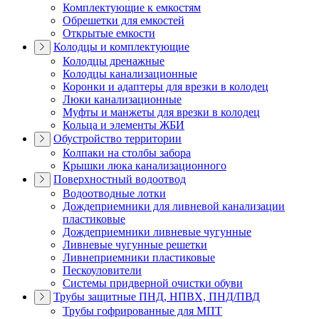
Комплектующие к емкостям
Обрешетки для емкостей
Открытые емкости
Колодцы и комплектующие
Колодцы дренажные
Колодцы канализационные
Коронки и адаптеры для врезки в колодец
Люки канализационные
Муфты и манжеты для врезки в колодец
Кольца и элементы ЖБИ
Обустройство территории
Колпаки на столбы забора
Крышки люка канализационного
Поверхностный водоотвод
Водоотводные лотки
Дождеприемники для ливневой канализации
пластиковые
Дождеприемники ливневые чугунные
Ливневые чугунные решетки
Ливнеприемники пластиковые
Пескоуловители
Системы придверной очистки обуви
Трубы защитные ПНД, НПВХ, ПНД/ПВД
Трубы гофрированные для МПТ