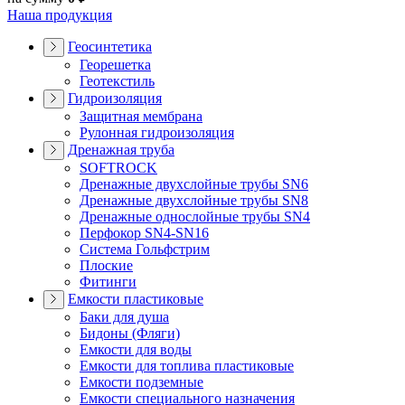
Наша продукция
Геосинтетика
Георешетка
Геотекстиль
Гидроизоляция
Защитная мембрана
Рулонная гидроизоляция
Дренажная труба
SOFTROCK
Дренажные двухслойные трубы SN6
Дренажные двухслойные трубы SN8
Дренажные однослойные трубы SN4
Перфокор SN4-SN16
Система Гольфстрим
Плоские
Фитинги
Емкости пластиковые
Баки для душа
Бидоны (Фляги)
Емкости для воды
Емкости для топлива пластиковые
Емкости подземные
Емкости специального назначения