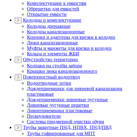
Комплектующие к емкостям
Обрешетки для емкостей
Открытые емкости
Колодцы и комплектующие
Колодцы дренажные
Колодцы канализационные
Коронки и адаптеры для врезки в колодец
Люки канализационные
Муфты и манжеты для врезки в колодец
Кольца и элементы ЖБИ
Обустройство территории
Колпаки на столбы забора
Крышки люка канализационного
Поверхностный водоотвод
Водоотводные лотки
Дождеприемники для ливневой канализации
пластиковые
Дождеприемники ливневые чугунные
Ливневые чугунные решетки
Ливнеприемники пластиковые
Пескоуловители
Системы придверной очистки обуви
Трубы защитные ПНД, НПВХ, ПНД/ПВД
Трубы гофрированные для МПТ