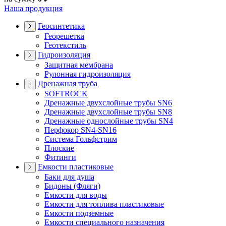
Наша продукция
Геосинтетика
Георешетка
Геотекстиль
Гидроизоляция
Защитная мембрана
Рулонная гидроизоляция
Дренажная труба
SOFTROCK
Дренажные двухслойные трубы SN6
Дренажные двухслойные трубы SN8
Дренажные однослойные трубы SN4
Перфокор SN4-SN16
Система Гольфстрим
Плоские
Фитинги
Емкости пластиковые
Баки для душа
Бидоны (Фляги)
Емкости для воды
Емкости для топлива пластиковые
Емкости подземные
Емкости специального назначения