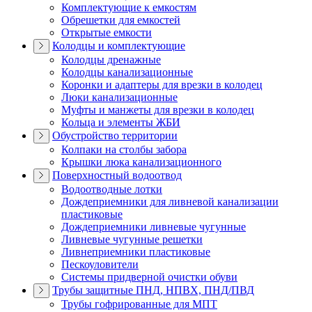
Комплектующие к емкостям
Обрешетки для емкостей
Открытые емкости
Колодцы и комплектующие
Колодцы дренажные
Колодцы канализационные
Коронки и адаптеры для врезки в колодец
Люки канализационные
Муфты и манжеты для врезки в колодец
Кольца и элементы ЖБИ
Обустройство территории
Колпаки на столбы забора
Крышки люка канализационного
Поверхностный водоотвод
Водоотводные лотки
Дождеприемники для ливневой канализации
пластиковые
Дождеприемники ливневые чугунные
Ливневые чугунные решетки
Ливнеприемники пластиковые
Пескоуловители
Системы придверной очистки обуви
Трубы защитные ПНД, НПВХ, ПНД/ПВД
Трубы гофрированные для МПТ