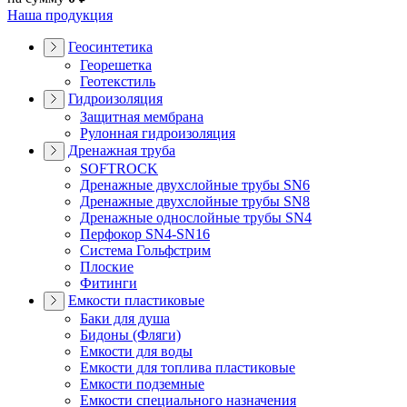
Наша продукция
Геосинтетика
Георешетка
Геотекстиль
Гидроизоляция
Защитная мембрана
Рулонная гидроизоляция
Дренажная труба
SOFTROCK
Дренажные двухслойные трубы SN6
Дренажные двухслойные трубы SN8
Дренажные однослойные трубы SN4
Перфокор SN4-SN16
Система Гольфстрим
Плоские
Фитинги
Емкости пластиковые
Баки для душа
Бидоны (Фляги)
Емкости для воды
Емкости для топлива пластиковые
Емкости подземные
Емкости специального назначения