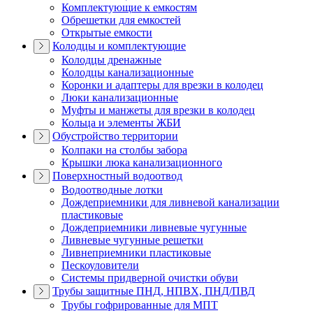
Комплектующие к емкостям
Обрешетки для емкостей
Открытые емкости
Колодцы и комплектующие
Колодцы дренажные
Колодцы канализационные
Коронки и адаптеры для врезки в колодец
Люки канализационные
Муфты и манжеты для врезки в колодец
Кольца и элементы ЖБИ
Обустройство территории
Колпаки на столбы забора
Крышки люка канализационного
Поверхностный водоотвод
Водоотводные лотки
Дождеприемники для ливневой канализации
пластиковые
Дождеприемники ливневые чугунные
Ливневые чугунные решетки
Ливнеприемники пластиковые
Пескоуловители
Системы придверной очистки обуви
Трубы защитные ПНД, НПВХ, ПНД/ПВД
Трубы гофрированные для МПТ