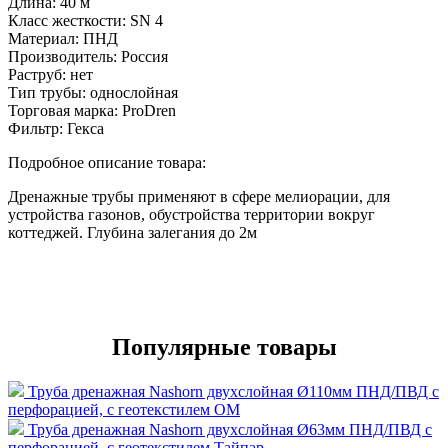
Длина:
40 м
Класс жесткости:
SN 4
Материал:
ПНД
Производитель:
Россия
Раструб:
нет
Тип трубы:
однослойная
Торговая марка:
ProDren
Фильтр:
Гекса
Подробное описание товара:
Дренажные трубы применяют в сфере мелиорации, для
устройства газонов, обустройства территории вокруг
коттеджей. Глубина залегания до 2м
Популярные товары
Труба дренажная Nashorn двухслойная Ø110мм ПНД/ПВД с
перфорацией, с геотекстилем ОМ
Труба дренажная Nashorn двухслойная Ø63мм ПНД/ПВД с
перфорацией, с геотекстилем Тайпар