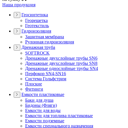
Наша продукция
Геосинтетика
Георешетка
Геотекстиль
Гидроизоляция
Защитная мембрана
Рулонная гидроизоляция
Дренажная труба
SOFTROCK
Дренажные двухслойные трубы SN6
Дренажные двухслойные трубы SN8
Дренажные однослойные трубы SN4
Перфокор SN4-SN16
Система Гольфстрим
Плоские
Фитинги
Емкости пластиковые
Баки для душа
Бидоны (Фляги)
Емкости для воды
Емкости для топлива пластиковые
Емкости подземные
Емкости специального назначения