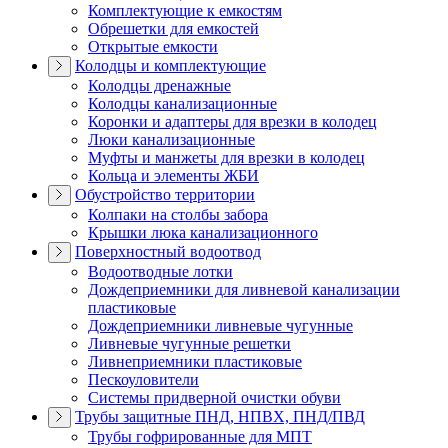
Комплектующие к емкостям
Обрешетки для емкостей
Открытые емкости
Колодцы и комплектующие
Колодцы дренажные
Колодцы канализационные
Коронки и адаптеры для врезки в колодец
Люки канализационные
Муфты и манжеты для врезки в колодец
Кольца и элементы ЖБИ
Обустройство территории
Колпаки на столбы забора
Крышки люка канализационного
Поверхностный водоотвод
Водоотводные лотки
Дождеприемники для ливневой канализации
пластиковые
Дождеприемники ливневые чугунные
Ливневые чугунные решетки
Ливнеприемники пластиковые
Пескоуловители
Системы придверной очистки обуви
Трубы защитные ПНД, НПВХ, ПНД/ПВД
Трубы гофрированные для МПТ