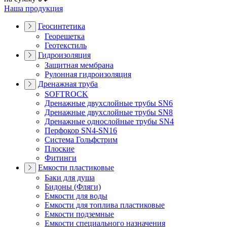
Наша продукция
Геосинтетика
Георешетка
Геотекстиль
Гидроизоляция
Защитная мембрана
Рулонная гидроизоляция
Дренажная труба
SOFTROCK
Дренажные двухслойные трубы SN6
Дренажные двухслойные трубы SN8
Дренажные однослойные трубы SN4
Перфокор SN4-SN16
Система Гольфстрим
Плоские
Фитинги
Емкости пластиковые
Баки для душа
Бидоны (Фляги)
Емкости для воды
Емкости для топлива пластиковые
Емкости подземные
Емкости специального назначения