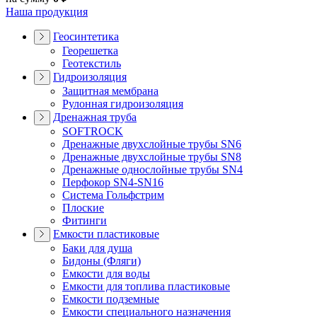
Наша продукция
Геосинтетика
Георешетка
Геотекстиль
Гидроизоляция
Защитная мембрана
Рулонная гидроизоляция
Дренажная труба
SOFTROCK
Дренажные двухслойные трубы SN6
Дренажные двухслойные трубы SN8
Дренажные однослойные трубы SN4
Перфокор SN4-SN16
Система Гольфстрим
Плоские
Фитинги
Емкости пластиковые
Баки для душа
Бидоны (Фляги)
Емкости для воды
Емкости для топлива пластиковые
Емкости подземные
Емкости специального назначения