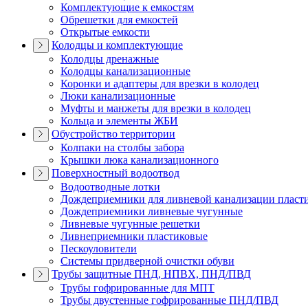
Комплектующие к емкостям
Обрешетки для емкостей
Открытые емкости
Колодцы и комплектующие
Колодцы дренажные
Колодцы канализационные
Коронки и адаптеры для врезки в колодец
Люки канализационные
Муфты и манжеты для врезки в колодец
Кольца и элементы ЖБИ
Обустройство территории
Колпаки на столбы забора
Крышки люка канализационного
Поверхностный водоотвод
Водоотводные лотки
Дождеприемники для ливневой канализации пласт
Дождеприемники ливневые чугунные
Ливневые чугунные решетки
Ливнеприемники пластиковые
Пескоуловители
Системы придверной очистки обуви
Трубы защитные ПНД, НПВХ, ПНД/ПВД
Трубы гофрированные для МПТ
Трубы двустенные гофрированные ПНД/ПВД