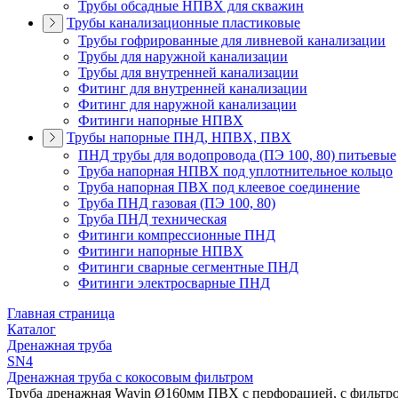
Трубы обсадные НПВХ для скважин
Трубы канализационные пластиковые
Трубы гофрированные для ливневой канализации
Трубы для наружной канализации
Трубы для внутренней канализации
Фитинг для внутренней канализации
Фитинг для наружной канализации
Фитинги напорные НПВХ
Трубы напорные ПНД, НПВХ, ПВХ
ПНД трубы для водопровода (ПЭ 100, 80) питьевые
Труба напорная НПВХ под уплотнительное кольцо
Труба напорная ПВХ под клеевое соединение
Труба ПНД газовая (ПЭ 100, 80)
Труба ПНД техническая
Фитинги компрессионные ПНД
Фитинги напорные НПВХ
Фитинги сварные сегментные ПНД
Фитинги электросварные ПНД
Главная страница
Каталог
Дренажная труба
SN4
Дренажная труба с кокосовым фильтром
Труба дренажная Wavin Ø160мм ПВХ с перфорацией, с фильтро