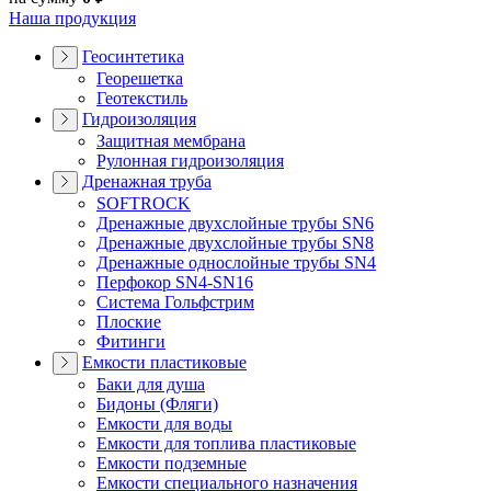
Наша продукция
Геосинтетика
Георешетка
Геотекстиль
Гидроизоляция
Защитная мембрана
Рулонная гидроизоляция
Дренажная труба
SOFTROCK
Дренажные двухслойные трубы SN6
Дренажные двухслойные трубы SN8
Дренажные однослойные трубы SN4
Перфокор SN4-SN16
Система Гольфстрим
Плоские
Фитинги
Емкости пластиковые
Баки для душа
Бидоны (Фляги)
Емкости для воды
Емкости для топлива пластиковые
Емкости подземные
Емкости специального назначения