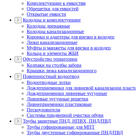
Комплектующие к емкостям
Обрешетки для емкостей
Открытые емкости
Колодцы и комплектующие
Колодцы дренажные
Колодцы канализационные
Коронки и адаптеры для врезки в колодец
Люки канализационные
Муфты и манжеты для врезки в колодец
Кольца и элементы ЖБИ
Обустройство территории
Колпаки на столбы забора
Крышки люка канализационного
Поверхностный водоотвод
Водоотводные лотки
Дождеприемники для ливневой канализации пласт
Дождеприемники ливневые чугунные
Ливневые чугунные решетки
Ливнеприемники пластиковые
Пескоуловители
Системы придверной очистки обуви
Трубы защитные ПНД, НПВХ, ПНД/ПВД
Трубы гофрированные для МПТ
Трубы двустенные гофрированные ПНД/ПВД