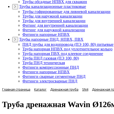
Трубы обсадные НПВХ для скважин
Трубы канализационные пластиковые
Трубы гофрированные для ливневой канализации
Трубы для наружной канализации
Трубы для внутренней канализации
Фитинг для внутренней канализации
Фитинг для наружной канализации
Фитинги напорные НПВХ
Трубы напорные ПНД, НПВХ, ПВХ
ПНД трубы для водопровода (ПЭ 100, 80) питьевые
Труба напорная НПВХ под уплотнительное кольцо
Труба напорная ПВХ под клеевое соединение
Труба ПНД газовая (ПЭ 100, 80)
Труба ПНД техническая
Фитинги компрессионные ПНД
Фитинги напорные НПВХ
Фитинги сварные сегментные ПНД
Фитинги электросварные ПНД
Главная страница
Каталог
Дренажная труба
SN4
Дренажная т
Труба дренажная Wavin Ø126м