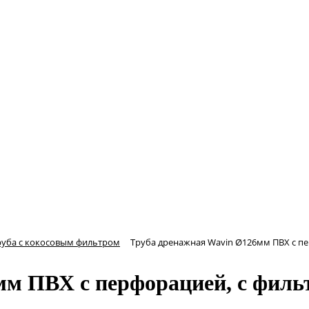
руба с кокосовым фильтром
Труба дренажная Wavin Ø126мм ПВХ с пе
м ПВХ с перфорацией, с филь