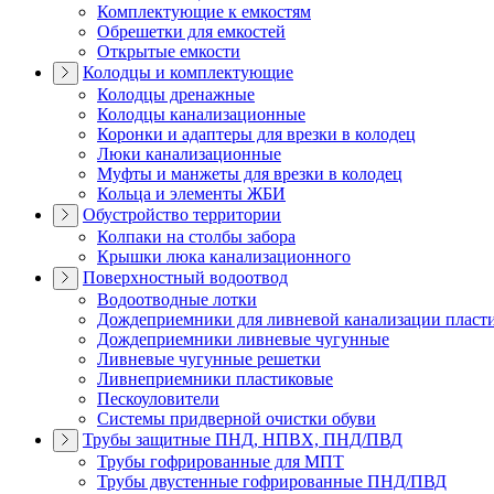
Комплектующие к емкостям
Обрешетки для емкостей
Открытые емкости
Колодцы и комплектующие
Колодцы дренажные
Колодцы канализационные
Коронки и адаптеры для врезки в колодец
Люки канализационные
Муфты и манжеты для врезки в колодец
Кольца и элементы ЖБИ
Обустройство территории
Колпаки на столбы забора
Крышки люка канализационного
Поверхностный водоотвод
Водоотводные лотки
Дождеприемники для ливневой канализации пласт
Дождеприемники ливневые чугунные
Ливневые чугунные решетки
Ливнеприемники пластиковые
Пескоуловители
Системы придверной очистки обуви
Трубы защитные ПНД, НПВХ, ПНД/ПВД
Трубы гофрированные для МПТ
Трубы двустенные гофрированные ПНД/ПВД