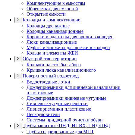
Комплектующие к емкостям
Обрешетки для емкостей
Открытые емкости
Колодцы и комплектующие
Колодцы дренажные
Колодцы канализационные
Коронки и адаптеры для врезки в колодец
Люки канализационные
Муфты и манжеты для врезки в колодец
Кольца и элементы ЖБИ
Обустройство территории
Колпаки на столбы забора
Крышки люка канализационного
Поверхностный водоотвод
Водоотводные лотки
Дождеприемники для ливневой канализации
пластиковые
Дождеприемники ливневые чугунные
Ливневые чугунные решетки
Ливнеприемники пластиковые
Пескоуловители
Системы придверной очистки обуви
Трубы защитные ПНД, НПВХ, ПНД/ПВД
Трубы гофрированные для МПТ