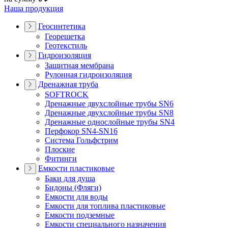
Наша продукция
Геосинтетика
Георешетка
Геотекстиль
Гидроизоляция
Защитная мембрана
Рулонная гидроизоляция
Дренажная труба
SOFTROCK
Дренажные двухслойные трубы SN6
Дренажные двухслойные трубы SN8
Дренажные однослойные трубы SN4
Перфокор SN4-SN16
Система Гольфстрим
Плоские
Фитинги
Емкости пластиковые
Баки для душа
Бидоны (Фляги)
Емкости для воды
Емкости для топлива пластиковые
Емкости подземные
Емкости специального назначения