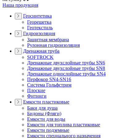
Наша продукция
Геосинтетика
Георешетка
Геотекстиль
Гидроизоляция
Защитная мембрана
Рулонная гидроизоляция
Дренажная труба
SOFTROCK
Дренажные двухслойные трубы SN6
Дренажные двухслойные трубы SN8
Дренажные однослойные трубы SN4
Перфокор SN4-SN16
Система Гольфстрим
Плоские
Фитинги
Емкости пластиковые
Баки для душа
Бидоны (Фляги)
Емкости для воды
Емкости для топлива пластиковые
Емкости подземные
Емкости специального назначения