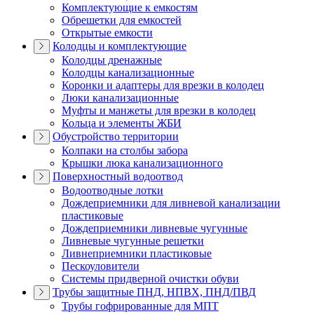
Комплектующие к емкостям
Обрешетки для емкостей
Открытые емкости
Колодцы и комплектующие
Колодцы дренажные
Колодцы канализационные
Коронки и адаптеры для врезки в колодец
Люки канализационные
Муфты и манжеты для врезки в колодец
Кольца и элементы ЖБИ
Обустройство территории
Колпаки на столбы забора
Крышки люка канализационного
Поверхностный водоотвод
Водоотводные лотки
Дождеприемники для ливневой канализации
пластиковые
Дождеприемники ливневые чугунные
Ливневые чугунные решетки
Ливнеприемники пластиковые
Пескоуловители
Системы придверной очистки обуви
Трубы защитные ПНД, НПВХ, ПНД/ПВД
Трубы гофрированные для МПТ