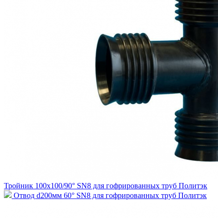
Тройник 100х100/90° SN8 для гофрированных труб Политэк
Отвод d200мм 60° SN8 для гофрированных труб Политэк