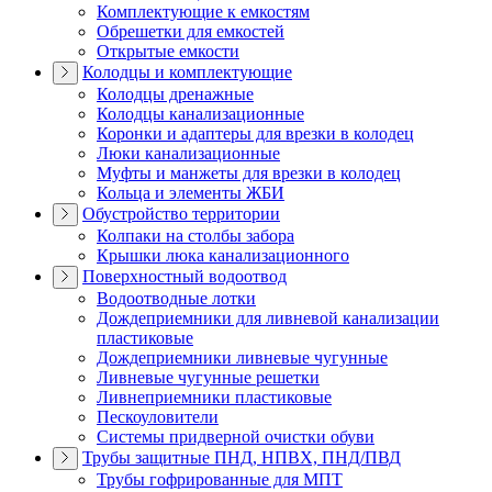
Комплектующие к емкостям
Обрешетки для емкостей
Открытые емкости
Колодцы и комплектующие
Колодцы дренажные
Колодцы канализационные
Коронки и адаптеры для врезки в колодец
Люки канализационные
Муфты и манжеты для врезки в колодец
Кольца и элементы ЖБИ
Обустройство территории
Колпаки на столбы забора
Крышки люка канализационного
Поверхностный водоотвод
Водоотводные лотки
Дождеприемники для ливневой канализации
пластиковые
Дождеприемники ливневые чугунные
Ливневые чугунные решетки
Ливнеприемники пластиковые
Пескоуловители
Системы придверной очистки обуви
Трубы защитные ПНД, НПВХ, ПНД/ПВД
Трубы гофрированные для МПТ