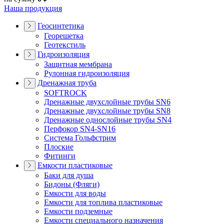
Наша продукция
Геосинтетика
Георешетка
Геотекстиль
Гидроизоляция
Защитная мембрана
Рулонная гидроизоляция
Дренажная труба
SOFTROCK
Дренажные двухслойные трубы SN6
Дренажные двухслойные трубы SN8
Дренажные однослойные трубы SN4
Перфокор SN4-SN16
Система Гольфстрим
Плоские
Фитинги
Емкости пластиковые
Баки для душа
Бидоны (Фляги)
Емкости для воды
Емкости для топлива пластиковые
Емкости подземные
Емкости специального назначения