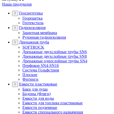
Наша продукция
Геосинтетика
Георешетка
Геотекстиль
Гидроизоляция
Защитная мембрана
Рулонная гидроизоляция
Дренажная труба
SOFTROCK
Дренажные двухслойные трубы SN6
Дренажные двухслойные трубы SN8
Дренажные однослойные трубы SN4
Перфокор SN4-SN16
Система Гольфстрим
Плоские
Фитинги
Емкости пластиковые
Баки для душа
Бидоны (Фляги)
Емкости для воды
Емкости для топлива пластиковые
Емкости подземные
Емкости специального назначения