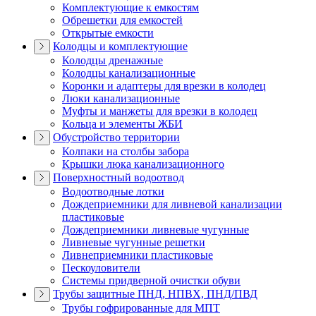
Комплектующие к емкостям
Обрешетки для емкостей
Открытые емкости
Колодцы и комплектующие
Колодцы дренажные
Колодцы канализационные
Коронки и адаптеры для врезки в колодец
Люки канализационные
Муфты и манжеты для врезки в колодец
Кольца и элементы ЖБИ
Обустройство территории
Колпаки на столбы забора
Крышки люка канализационного
Поверхностный водоотвод
Водоотводные лотки
Дождеприемники для ливневой канализации
пластиковые
Дождеприемники ливневые чугунные
Ливневые чугунные решетки
Ливнеприемники пластиковые
Пескоуловители
Системы придверной очистки обуви
Трубы защитные ПНД, НПВХ, ПНД/ПВД
Трубы гофрированные для МПТ