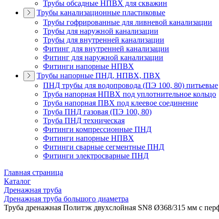
Трубы обсадные НПВХ для скважин
Трубы канализационные пластиковые
Трубы гофрированные для ливневой канализации
Трубы для наружной канализации
Трубы для внутренней канализации
Фитинг для внутренней канализации
Фитинг для наружной канализации
Фитинги напорные НПВХ
Трубы напорные ПНД, НПВХ, ПВХ
ПНД трубы для водопровода (ПЭ 100, 80) питьевые
Труба напорная НПВХ под уплотнительное кольцо
Труба напорная ПВХ под клеевое соединение
Труба ПНД газовая (ПЭ 100, 80)
Труба ПНД техническая
Фитинги компрессионные ПНД
Фитинги напорные НПВХ
Фитинги сварные сегментные ПНД
Фитинги электросварные ПНД
Главная страница
Каталог
Дренажная труба
Дренажная труба большого диаметра
Труба дренажная Политэк двухслойная SN8 Ø368/315 мм с пер