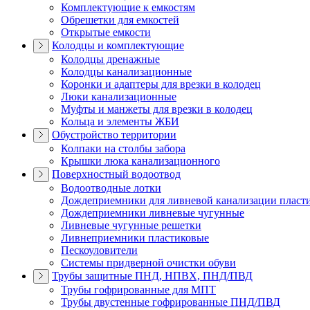
Комплектующие к емкостям
Обрешетки для емкостей
Открытые емкости
Колодцы и комплектующие
Колодцы дренажные
Колодцы канализационные
Коронки и адаптеры для врезки в колодец
Люки канализационные
Муфты и манжеты для врезки в колодец
Кольца и элементы ЖБИ
Обустройство территории
Колпаки на столбы забора
Крышки люка канализационного
Поверхностный водоотвод
Водоотводные лотки
Дождеприемники для ливневой канализации пласт
Дождеприемники ливневые чугунные
Ливневые чугунные решетки
Ливнеприемники пластиковые
Пескоуловители
Системы придверной очистки обуви
Трубы защитные ПНД, НПВХ, ПНД/ПВД
Трубы гофрированные для МПТ
Трубы двустенные гофрированные ПНД/ПВД