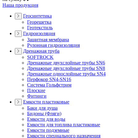
Наша продукция
Геосинтетика
Георешетка
Геотекстиль
Гидроизоляция
Защитная мембрана
Рулонная гидроизоляция
Дренажная труба
SOFTROCK
Дренажные двухслойные трубы SN6
Дренажные двухслойные трубы SN8
Дренажные однослойные трубы SN4
Перфокор SN4-SN16
Система Гольфстрим
Плоские
Фитинги
Емкости пластиковые
Баки для душа
Бидоны (Фляги)
Емкости для воды
Емкости для топлива пластиковые
Емкости подземные
Емкости специального назначения