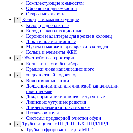
Комплектующие к емкостям
Обрешетки для емкостей
Открытые емкости
Колодцы и комплектующие
Колодцы дренажные
Колодцы канализационные
Коронки и адаптеры для врезки в колодец
Люки канализационные
Муфты и манжеты для врезки в колодец
Кольца и элементы ЖБИ
Обустройство территории
Колпаки на столбы забора
Крышки люка канализационного
Поверхностный водоотвод
Водоотводные лотки
Дождеприемники для ливневой канализации
пластиковые
Дождеприемники ливневые чугунные
Ливневые чугунные решетки
Ливнеприемники пластиковые
Пескоуловители
Системы придверной очистки обуви
Трубы защитные ПНД, НПВХ, ПНД/ПВД
Трубы гофрированные для МПТ