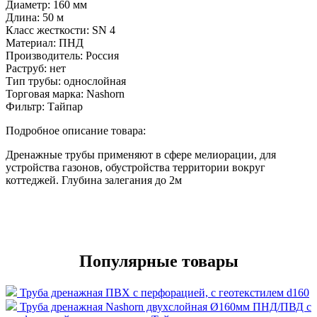
Диаметр:
160 мм
Длина:
50 м
Класс жесткости:
SN 4
Материал:
ПНД
Производитель:
Россия
Раструб:
нет
Тип трубы:
однослойная
Торговая марка:
Nashorn
Фильтр:
Тайпар
Подробное описание товара:
Дренажные трубы применяют в сфере мелиорации, для
устройства газонов, обустройства территории вокруг
коттеджей. Глубина залегания до 2м
Популярные товары
Труба дренажная ПВХ с перфорацией, с геотекстилем d160
Труба дренажная Nashorn двухслойная Ø160мм ПНД/ПВД с