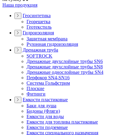
Наша продукция
Геосинтетика
Георешетка
Геотекстиль
Гидроизоляция
Защитная мембрана
Рулонная гидроизоляция
Дренажная труба
SOFTROCK
Дренажные двухслойные трубы SN6
Дренажные двухслойные трубы SN8
Дренажные однослойные трубы SN4
Перфокор SN4-SN16
Система Гольфстрим
Плоские
Фитинги
Емкости пластиковые
Баки для душа
Бидоны (Фляги)
Емкости для воды
Емкости для топлива пластиковые
Емкости подземные
Емкости специального назначения